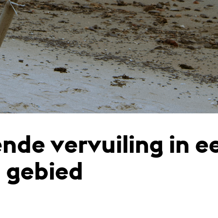
nde vervuiling in e
 gebied