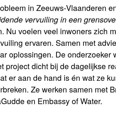
probleem in Zeeuws-Vlaanderen e
jdende vervuiling in een grensove
n. Nu voelen veel inwoners zich m
vuiling ervaren. Samen met adv
aar oplossingen. De onderzoeker w
t project dicht bij de dagelijkse re
at er aan de hand is én wat ze k
orbreken. Ze werken samen met B
aGudde en Embassy of Water.