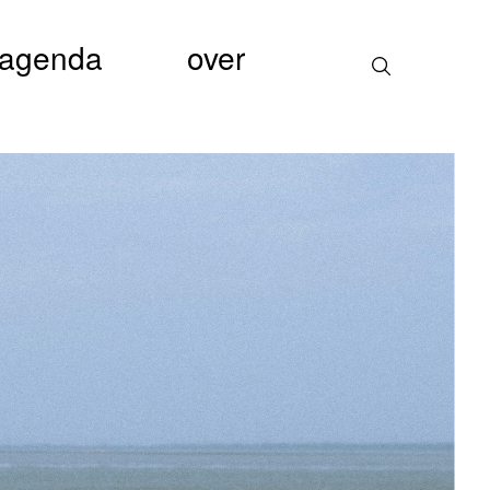
agenda
over