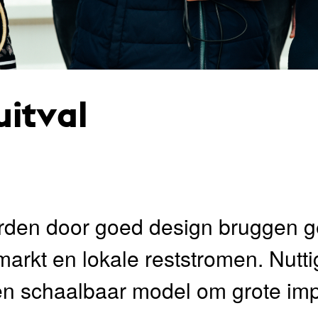
uitval
den door goed design bruggen 
markt en lokale reststromen. Nutt
 een schaalbaar model om grote i