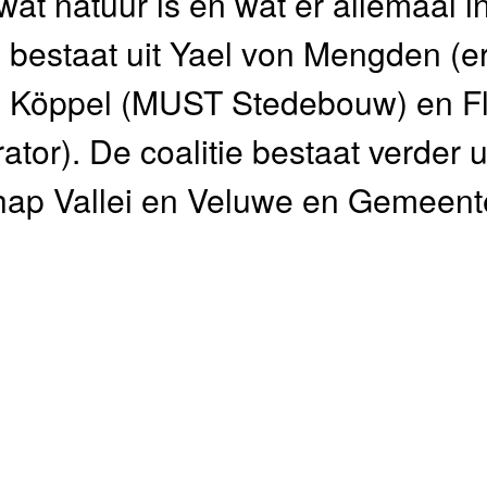
at natuur is en wat er allemaal i
 bestaat uit Yael von Mengden (er
de Köppel (MUST Stedebouw) en F
ator). De coalitie bestaat verder 
chap Vallei en Veluwe en Gemeent