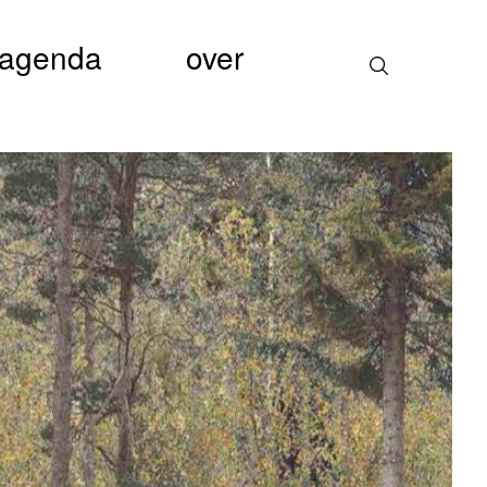
agenda
over