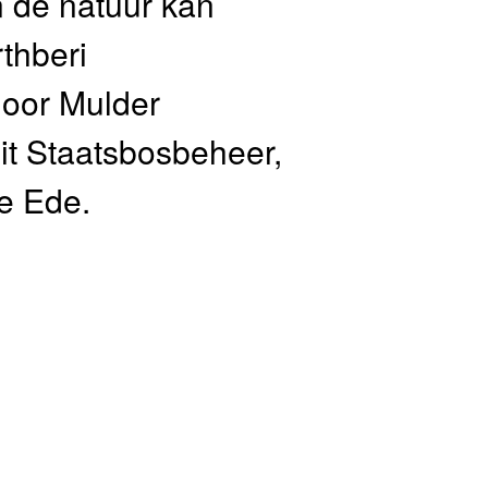
n de natuur kan
thberi
loor Mulder
uit Staatsbosbeheer,
e Ede.