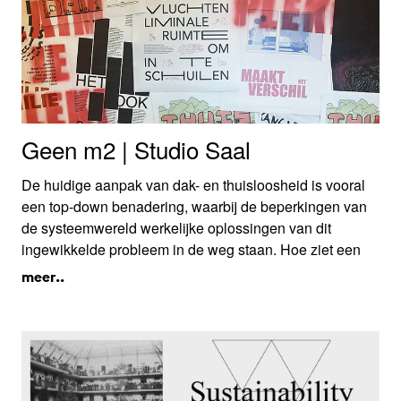
Geen m2 | Studio Saal
De huidige aanpak van dak- en thuisloosheid is vooral
een top-down benadering, waarbij de beperkingen van
de systeemwereld werkelijke oplossingen van dit
ingewikkelde probleem in de weg staan. Hoe ziet een
ruimtelijke toolbox eruit die structureel en beter aansluit
meer..
bij individuele belevingen en ruimtelijke vereisten?