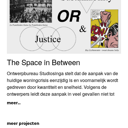
The Space in Between
Ontwerpbureau Studiosinga stelt dat de aanpak van de
huidige woningcrisis eenzijdig is en voornamelijk wordt
gedreven door kwantiteit en snelheid. Volgens de
ontwerpers leidt deze aanpak in veel gevallen niet tot
een verbetering van de woonkwaliteit en leefbaarheid;
meer..
en daarmee ook niet tot een rechtvaardige stad.
meer projecten