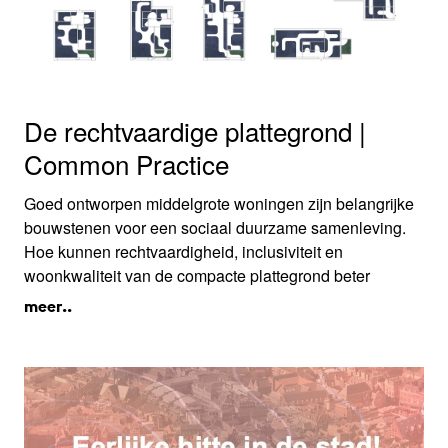
De rechtvaardige plattegrond |
Common Practice
Goed ontworpen middelgrote woningen zijn belangrijke
bouwstenen voor een sociaal duurzame samenleving.
Hoe kunnen rechtvaardigheid, inclusiviteit en
woonkwaliteit van de compacte plattegrond beter
worden getoetst en geborgd in bouwopgaven van de
meer..
toekomst?