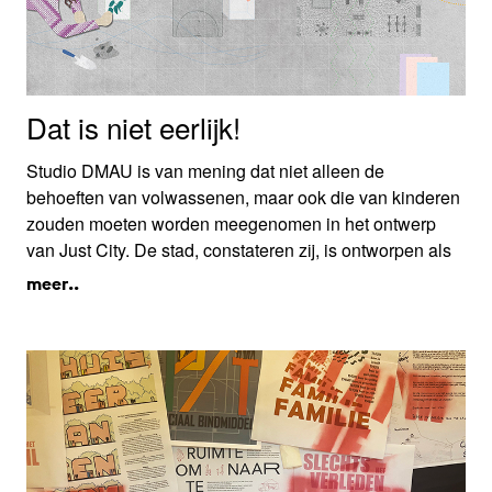
Dat is niet eerlijk!
Studio DMAU is van mening dat niet alleen de
behoeften van volwassenen, maar ook die van kinderen
zouden moeten worden meegenomen in het ontwerp
van Just City. De stad, constateren zij, is ontworpen als
een plek voor volwassenen. Met het project
Dat is niet
meer..
eerlijk!
zoeken de ontwerpers naar effectieve design-
research-methoden om de wensen van kinderen in te
bedden in het ontwerp van de openbare ruimte.