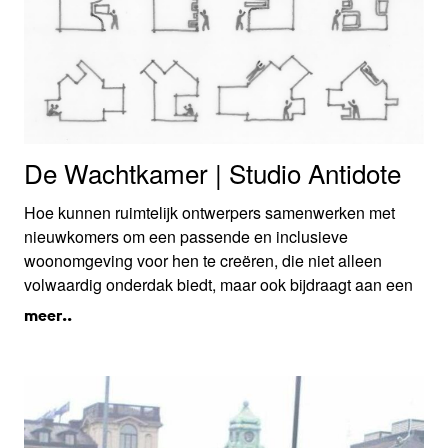
De Wachtkamer | Studio Antidote
Hoe kunnen ruimtelijk ontwerpers samenwerken met
nieuwkomers om een passende en inclusieve
woonomgeving voor hen te creëren, die niet alleen
volwaardig onderdak biedt, maar ook bijdraagt aan een
volwaardige deelname aan de samenleving?
meer..