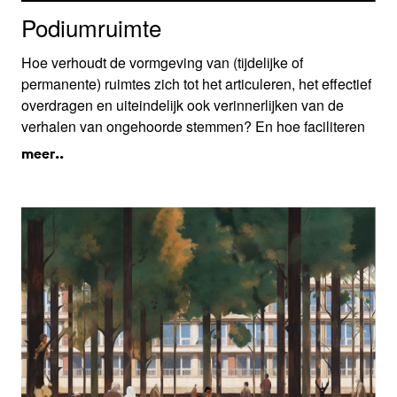
Podiumruimte
Hoe verhoudt de vormgeving van (tijdelijke of
permanente) ruimtes zich tot het articuleren, het effectief
overdragen en uiteindelijk ook verinnerlijken van de
verhalen van ongehoorde stemmen? En hoe faciliteren
concrete ruimtes de vertaling van leef- naar
meer..
systeemwereld?