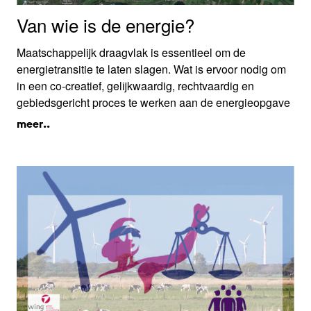
Van wie is de energie?
Maatschappelijk draagvlak is essentieel om de
energietransitie te laten slagen. Wat is ervoor nodig om
in een co-creatief, gelijkwaardig, rechtvaardig en
gebiedsgericht proces te werken aan de energieopgave
in de natuur en/of landbouwgrond?
meer..