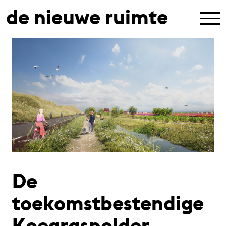
de nieuwe ruimte
De
toekomstbestendige
Koegraspolder