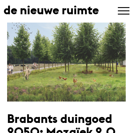
de nieuwe ruimte
Brabants duingoed
2050: Mozaïek 2.0